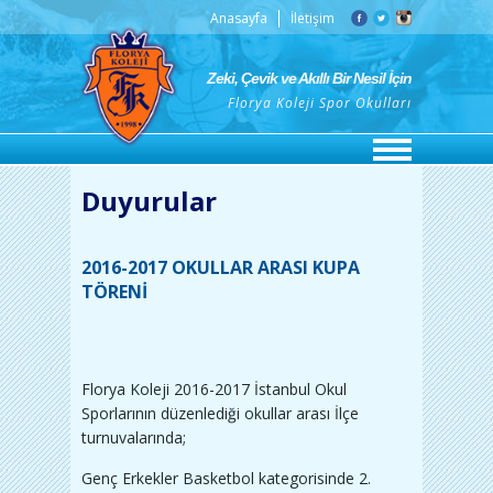
Anasayfa
İletişim
Zeki, Çevik ve Akıllı Bir Nesil İçin
Florya Koleji Spor Okulları
Duyurular
2016-2017 OKULLAR ARASI KUPA
TÖRENI
Florya Koleji 2016-2017 İstanbul Okul
Sporlarının düzenlediği okullar arası İlçe
turnuvalarında;
Genç Erkekler Basketbol kategorisinde 2.