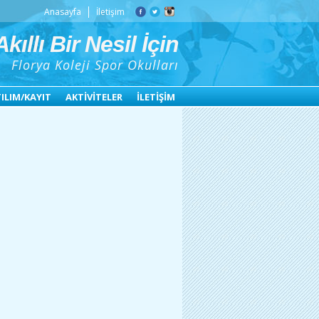
Anasayfa
İletişim
kıllı Bir Nesil İçin
Florya Koleji Spor Okulları
ILIM/KAYIT
AKTİVİTELER
İLETİŞİM