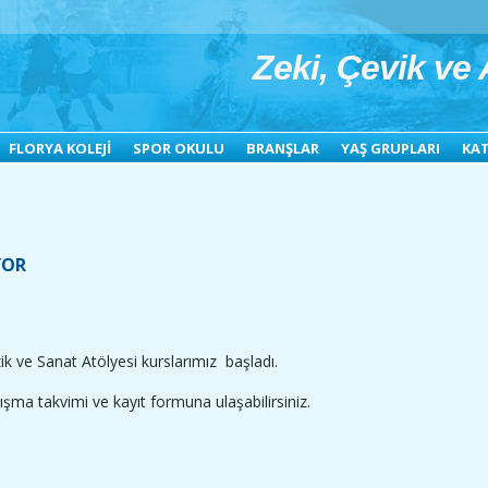
Zeki, Çevik ve A
FLORYA KOLEJİ
SPOR OKULU
BRANŞLAR
YAŞ GRUPLARI
KAT
YOR
k ve Sanat Atölyesi kurslarımız başladı.
şma takvimi ve kayıt formuna ulaşabilirsiniz.