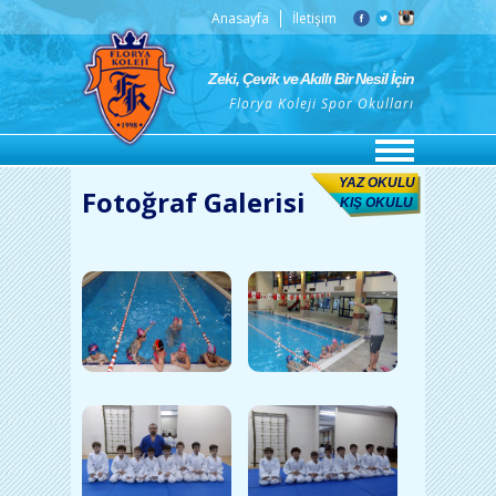
Anasayfa
İletişim
Zeki, Çevik ve Akıllı Bir Nesil İçin
Florya Koleji Spor Okulları
YAZ OKULU
Fotoğraf Galerisi
KIŞ OKULU